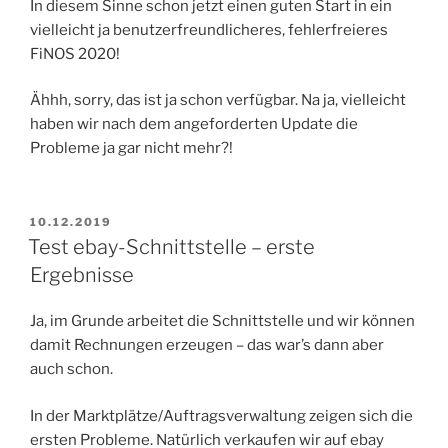
In diesem Sinne schon jetzt einen guten Start in ein
vielleicht ja benutzerfreundlicheres, fehlerfreieres
FiNOS 2020!
Ähhh, sorry, das ist ja schon verfügbar. Na ja, vielleicht
haben wir nach dem angeforderten Update die
Probleme ja gar nicht mehr?!
VERÖFFENTLICHT
10.12.2019
AM
Test ebay-Schnittstelle – erste
Ergebnisse
Ja, im Grunde arbeitet die Schnittstelle und wir können
damit Rechnungen erzeugen – das war’s dann aber
auch schon.
In der Marktplätze/Auftragsverwaltung zeigen sich die
ersten Probleme. Natürlich verkaufen wir auf ebay