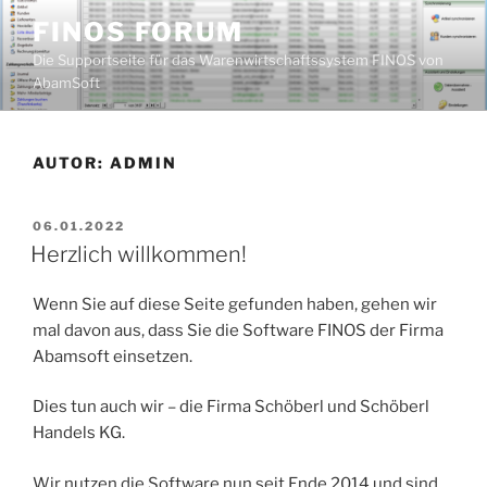
Zum
FINOS FORUM
Inhalt
Die Supportseite für das Warenwirtschaftssystem FINOS von
springen
AbamSoft
AUTOR:
ADMIN
VERÖFFENTLICHT
06.01.2022
AM
Herzlich willkommen!
Wenn Sie auf diese Seite gefunden haben, gehen wir
mal davon aus, dass Sie die Software FINOS der Firma
Abamsoft einsetzen.
Dies tun auch wir – die Firma Schöberl und Schöberl
Handels KG.
Wir nutzen die Software nun seit Ende 2014 und sind